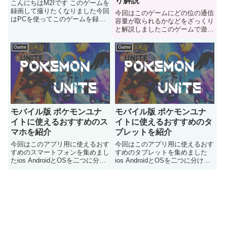
り解説
こんにちはM2Iです このゲームを
録画して撮りたくなりました今回
今回はこのゲームにどの位の通信
はPCを使ってこのゲームを録画
容量が取られるかなどをざっくり
させる方法を紹介します
と解説しましたこのゲームで遊ぶ
のは良いけど通信容量制限とかは
どの位掛かるのかが気になる人は
Game
Game
どうぞ
モバイル版 ポケモンユナ
モバイル版 ポケモンユナ
イトに使えるおすすめのス
イトに使えるおすすめのタ
マホを紹介
ブレットを紹介
今回はこのアプリ用に使えるおす
今回はこのアプリ用に使えるおす
すめのスマートフォンを集めまし
すめのタブレットを集めました
たios AndroidとOSを二つに分け
ios AndroidとOSを二つに分けて
て使える製品をコチラで紹介して
使える製品をコチラで紹介してい
いきます
きます