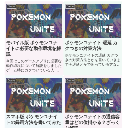
Game
Game
モバイル版 ポケモンユナ
ポケモンユナイト 遅延 カ
イトに必要な動作環境を解
クつきの対策方法
説
ポケモンユナイトの遅延 カクつ
きの対策方法とかを書いていきま
今回はこのゲームアプリに必要な
す今遅延とかで困っている方など
動作環境について解説をしました
はご参考ににどうぞ
ゲーム時にカクついている人 自
分の端末が性能足りているのかが
気になる人はご参考にどうぞ
Game
Game
スマホ版 ポケモンユナイ
ポケモンユナイトの通信容
トの録画方法を書いてみた
量はどの位掛かる？ざっく