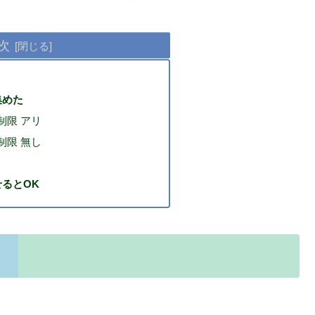
次
集めた
制限 アリ
制限 無し
るとOK