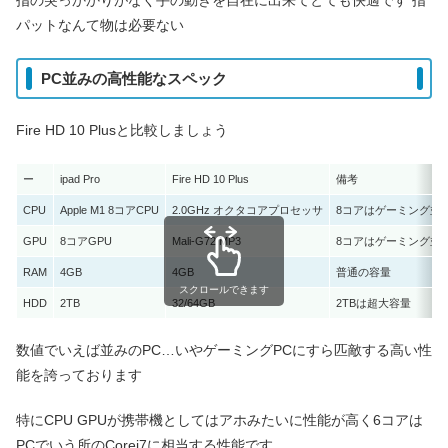
パットなんて物は必要ない
PC並みの高性能なスペック
Fire HD 10 Plusと比較しましょう
ー
ipad Pro
Fire HD 10 Plus
備考
CPU
Apple M1 8コアCPU
2.0GHz オクタコアプロセッサ
8コアはゲーミング並
GPU
8コアGPU
Mali-G72 MP3
8コアはゲーミング並
RAM
4GB
4GB
普通の容量
スクロールできます
HDD
2TB
32/64GB
2TBは超大容量
数値でいえば並みのPC…いやゲーミングPCにすら匹敵する高い性
能を誇っております
特にCPU GPUが携帯機としてはアホみたいに性能が高く6コアは
PCでいう所のCorei7に相当する性能です