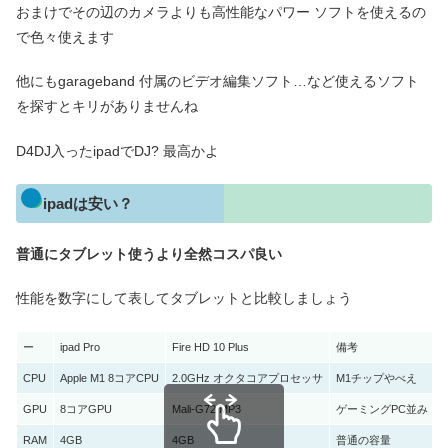
おまけでその辺のカメラよりも高性能なパワー ソフトを使えるの
で色々使えます
他にもgarageband 付属のビデオ編集ソフト…など使えるソフト
を探すとキリがありませんね
D4DJ入ったipadでDJ? 最高かよ
ipadは安い？
普通にタブレット使うより全然コスパ良い
性能を数字にして表してタブレットと比較しましょう
ー
ipad Pro
Fire HD 10 Plus
備考
CPU
Apple M1 8コアCPU
2.0GHz オクタコアプロセッサ
M1チップやべえ
GPU
8コアGPU
Mali-G72 MP3
ゲーミングPC並み
RAM
4GB
4GB
普通の容量