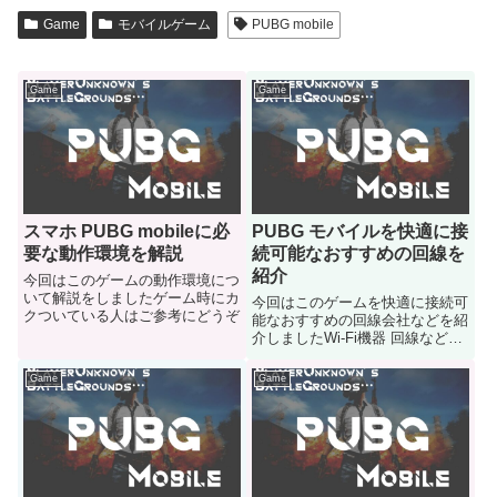
Game
モバイルゲーム
PUBG mobile
Game
Game
スマホ PUBG mobileに必
PUBG モバイルを快適に接
要な動作環境を解説
続可能なおすすめの回線を
紹介
今回はこのゲームの動作環境につ
いて解説をしましたゲーム時にカ
今回はこのゲームを快適に接続可
クついている人はご参考にどうぞ
能なおすすめの回線会社などを紹
介しましたWi-Fi機器 回線などの
機器がどんなヤツがおすすめなの
か気になる人はどうぞ
Game
Game