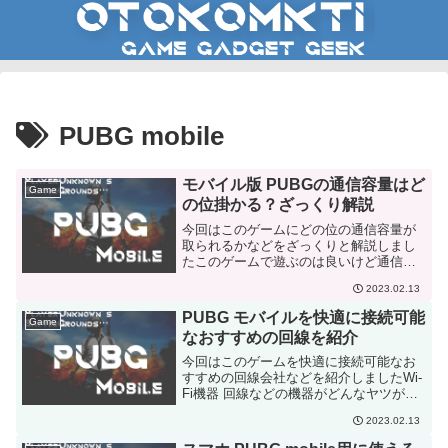
PUBG mobile
モバイル版 PUBGの通信容量はど
Game
の位掛かる？ざっくり解説
今回はこのゲームにどの位の通信容量が
取られるかなどをざっくりと解説しまし
たこのゲームで遊ぶのは良いけど通信容
量制限とかはどの位掛かるのかが気にな
2023.02.13
る人はどうぞ
PUBG モバイルを快適に接続可能
Game
なおすすめの回線を紹介
今回はこのゲームを快適に接続可能なお
すすめの回線会社などを紹介しましたWi-
Fi機器 回線などの機器がどんなヤツがお
すすめなのか気になる人はどうぞ
2023.02.13