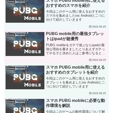
スマホ PUBG mobile用に使える
Game
おすすめのスマホを紹介
今回はこのゲーム用に使えるおすすめの
スマホを集めましたios Androidと二つに
分けて紹介していきます
2022.06.25
PUBG mobile用の最強タブレッ
Game
トはipadが超優秀
PUBG mobileをガチで遊ぶならipadが最
強な理由を書きましたとりあえずガチっ
てやるぞと決めた人はご参考になると嬉
しいです
2022.06.25
スマホ PUBG mobile用に使える
Game
おすすめのタブレットを紹介
今回はこのゲーム用に使えるおすすめの
タブレットを集めましたios Androidと二
つに分けて紹介していきます
2022.06.25
スマホ PUBG mobileに必要な動
Game
作環境を解説
今回はこのゲームの動作環境について解