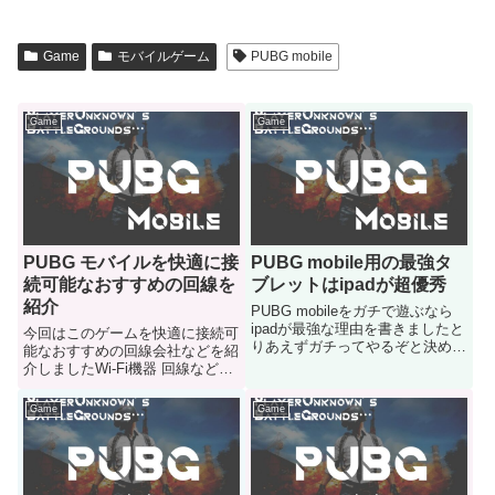
Game
モバイルゲーム
PUBG mobile
Game
Game
PUBG モバイルを快適に接
PUBG mobile用の最強タ
続可能なおすすめの回線を
ブレットはipadが超優秀
紹介
PUBG mobileをガチで遊ぶなら
ipadが最強な理由を書きましたと
今回はこのゲームを快適に接続可
りあえずガチってやるぞと決めた
能なおすすめの回線会社などを紹
人はご参考になると嬉しいです
介しましたWi-Fi機器 回線などの
機器がどんなヤツがおすすめなの
か気になる人はどうぞ
Game
Game